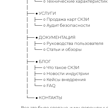
│ └── ○ Технические характеристик
│
├── ● УСЛУГИ
│ ├── ○ Продажа карт СКЗИ
│ └── ○ Аудит безопасности
│
├── ● ДОКУМЕНТАЦИЯ
│ ├── ○ Руководства пользователя
│ └── ○ Статьи и обзоры
│
├── ● БЛОГ
│ ├── ○ Что такое СКЗИ
│ ├── ○ Новости индустрии
│ ├── ○ Кейсы внедрения
│ └── ○ FAQ
│
└── ● КОНТАКТЫ
Все это было сделано, и мы перешли к