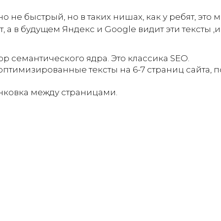
не быстрый, но в таких нишах, как у ребят, это 
, а в будущем Яндекс и Google видит эти тексты ,
бор семантического ядра. Это классика SEO.
птимизированные тексты на 6-7 страниц сайта, 
нковка между страницами.